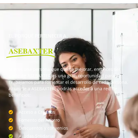
EL PORQUÉ PERTENECER A
ASEBAXTER
Si eres una persona que quiere mejorar, entonces ser
parte de ASEBAXTER es una gran oportunidad para ti.
Trabajamos para fomentar el desarrollo de cada persona.
Al unirte a ASEBAXTER, podrás acceder a una red de
beneficios:
Acceso a Créditos
Fomento del Ahorro
Descuentos y convenios
Ayudas Solidarias