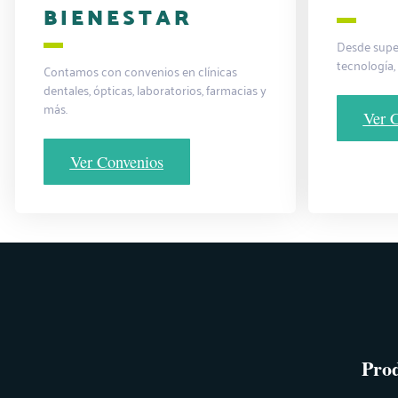
BIENESTAR
Desde supe
tecnología,
Contamos con convenios en clínicas
dentales, ópticas, laboratorios, farmacias y
más.
Ver 
Ver Convenios
Pro