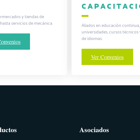
CAPACITAC
rmercados y tiendas de
 hasta servicios de mecánica.
Aliados en educación continua,
universidades, cursos técnicos 
de idiomas.
Convenios
Ver Convenios
ductos
Asociados