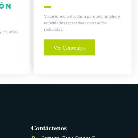
IÓN
Vacaciones, entradas a parques, hoteles y
actividades recreativas con tarifas
reducidas.
y escuelas
Ver Convenios
Contáctenos