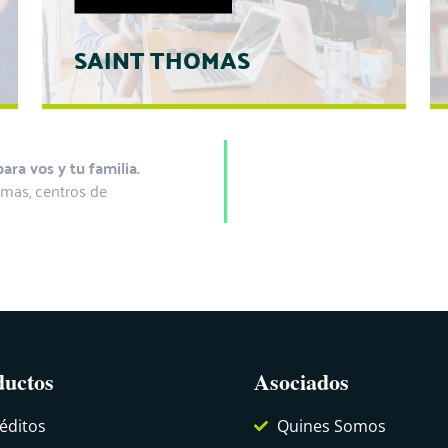
SAINT THOMAS
ra vos y tu familia.
SAINTH THOMAS
omas, centros de
BACHILLERATO PARA TRABAJADORES
25% de descuento en todos nuestros
programas.
www.saintthomascr.com
Telefono 22380094
ductos
Asociados
éditos
Quines Somos