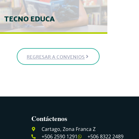
TECNO EDUCA
TECNO EDUCA
REGRESAR A CONVENIOS
15% de descuento en todos los cursos
para socios.
10% de descuento a los familiares en
primer grado de consanguinidad en todos
los cursos
7063-3383
/www.facebook.com/tecnoeducacr/
Contáctenos
Cartago, Zona Franca Z
+506 2590 1291
+506 8322 2489