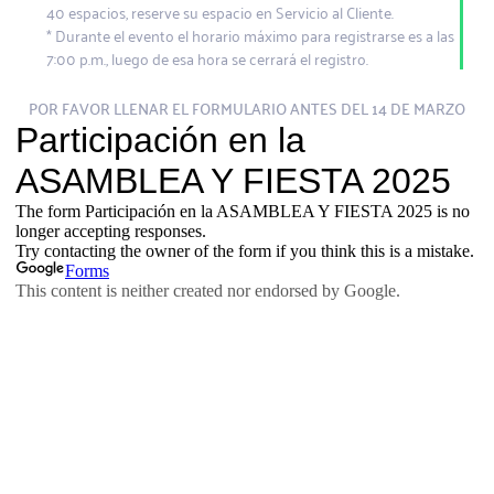
40 espacios, reserve su espacio en Servicio al Cliente.
* Durante el evento el horario máximo para registrarse es a las
7:00 p.m., luego de esa hora se cerrará el registro.
POR FAVOR LLENAR EL FORMULARIO ANTES DEL 14 DE MARZO