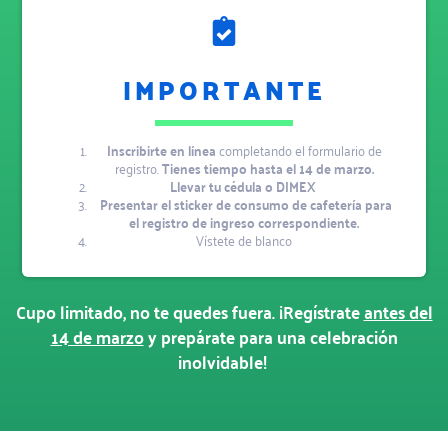
IMPORTANTE
Inscribirte en línea
completando el formulario de
registro.
Tienes tiempo hasta el 14 de marzo.
Llevar tu cédula o DIMEX
Presentar el sticker de consumo de cafetería para
el registro de ingreso correspondiente.
Vístete de blanco
Cupo limitado, no te quedes fuera. ¡Regístrate
antes del
14 de marzo
y prepárate para una celebración
inolvidable!