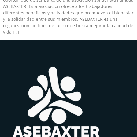
ASEBAXTER. Esta asociación ofrece a los trabajadores
diferentes beneficios y actividades que promueven el bienestar
y la solidaridad entre sus miembros. ASEBAXTER es una
organización sin fines de lucro que busca mejorar la calidad de
vida […]