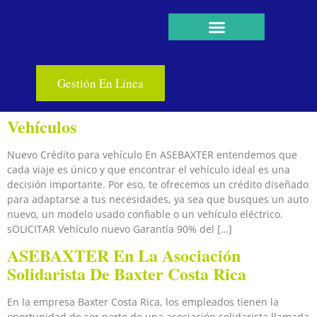
Gestión En Línea
Vehículos
Nuevo Crédito para vehículo En ASEBAXTER entendemos que
cada viaje es único y que encontrar el vehículo ideal es una
decisión importante. Por eso, te ofrecemos un crédito diseñado
para adaptarse a tus necesidades, ya sea que busques un auto
nuevo, un modelo usado confiable o un vehículo eléctrico.
sOLICITAR Vehículo nuevo Garantía 90% del […]
ASEBAXTER En La Asociación
Solidarista De Baxter Costa Rica
En la empresa Baxter Costa Rica, los empleados tienen la
oportunidad de ser parte de una asociación solidarista llamada